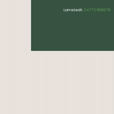
Lamstedt:
04773 888678