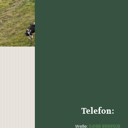
Telefon:
Welle:
04188 8999508